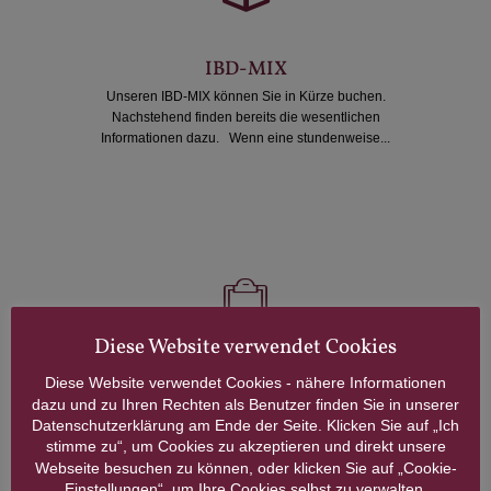
IBD-MIX
Unseren IBD-MIX können Sie in Kürze buchen.
Nachstehend finden bereits die wesentlichen
Informationen dazu. Wenn eine stundenweise...
Diese Website verwendet Cookies
24-Stunden-Betreuung
Diese Website verwendet Cookies - nähere Informationen
dazu und zu Ihren Rechten als Benutzer finden Sie in unserer
Nicht immer reicht eine stundenweise Pflege und
Datenschutzerklärung am Ende der Seite. Klicken Sie auf „Ich
Betreuung für eine sichere und optimale Betreuung
stimme zu“, um Cookies zu akzeptieren und direkt unsere
zu Hause aus.
Webseite besuchen zu können, oder klicken Sie auf „Cookie-
Einstellungen“, um Ihre Cookies selbst zu verwalten.