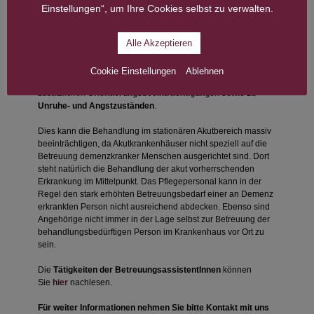
verschiedenen Erkrankungen (
Multimorbidität
), weshalb
Einstellungen“, um Ihre Cookies selbst zu verwalten.
neben der Demenzerkrankung häufig weitere Behandlungen
im Akutkrankenhaus notwendig werden.
Alle Akzeptieren
Jede Veränderung und vor allem das Verlassen der
gewohnten Umgebung und das Fehlen der gewohnten
Cookie Einstellungen
Ablehnen
Bezugspersonen führen bei den Betroffenen meist zu
zusätzlichen
Orientierungsbeeinträchtigungen sowie zu
Unruhe- und Angstzuständen
.
Dies kann die Behandlung im stationären Akutbereich massiv
beeinträchtigen, da Akutkrankenhäuser nicht speziell auf die
Betreuung demenzkranker Menschen ausgerichtet sind. Dort
steht natürlich die Behandlung der akut vorherrschenden
Erkrankung im Mittelpunkt. Das Pflegepersonal kann in der
Regel den stark erhöhten Betreuungsbedarf einer an Demenz
erkrankten Person nicht ausreichend abdecken. Ebenso sind
Angehörige nicht immer in der Lage selbst zur Betreuung der
behandlungsbedürftigen Person im Krankenhaus vor Ort zu
sein.
Die
Tätigkeiten der BetreuungsassistentInnen
können
Sie
hier
nachlesen.
Für weiter Informationen nehmen Sie bitte
Kontakt
mit uns