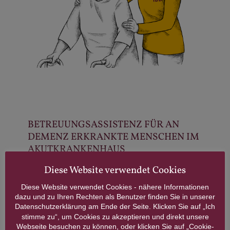
BETREUUNGSASSISTENZ FÜR AN
DEMENZ ERKRANKTE MENSCHEN IM
AKUTKRANKENHAUS
Diese Website verwendet Cookies
Die
demographische Entwicklung
führt dazu, dass in den
Diese Website verwendet Cookies - nähere Informationen
kommenden Jahren der Anteil der älteren und alten Menschen
dazu und zu Ihren Rechten als Benutzer finden Sie in unserer
in Österreich immer größer wird. Im Zuge dessen,
steigt auch
die Anzahl derer, die an einer Form der Demenz erkranken
.
Datenschutzerklärung am Ende der Seite. Klicken Sie auf „Ich
stimme zu“, um Cookies zu akzeptieren und direkt unsere
Viele ältere und alte Menschen leiden an mehreren
Webseite besuchen zu können, oder klicken Sie auf „Cookie-