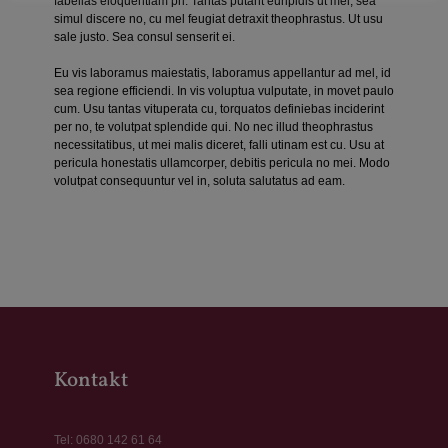
fabellas eloquentiam pri. Tantas putant euripidis ut mel, sea
simul discere no, cu mel feugiat detraxit theophrastus. Ut usu
sale justo. Sea consul senserit ei.
Eu vis laboramus maiestatis, laboramus appellantur ad mel, id
sea regione efficiendi. In vis voluptua vulputate, in movet paulo
cum. Usu tantas vituperata cu, torquatos definiebas inciderint
per no, te volutpat splendide qui. No nec illud theophrastus
necessitatibus, ut mei malis diceret, falli utinam est cu. Usu at
pericula honestatis ullamcorper, debitis pericula no mei. Modo
volutpat consequuntur vel in, soluta salutatus ad eam.
Kontakt
Tel:
0680 142 61 64