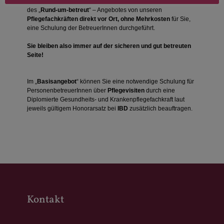
möglichst optimale Betreuung
entstehen, wird im Rahmen
des „
Rund-um-betreut
“ – Angebotes von unseren
Pflegefachkräften direkt vor Ort,
ohne Mehrkosten
für Sie,
eine Schulung der BetreuerInnen durchgeführt.
Sie bleiben also immer auf der sicheren und gut betreuten
Seite!
Im „
Basisangebot
“ können Sie eine notwendige Schulung für
PersonenbetreuerInnen über
Pflegevisiten
durch eine
Diplomierte Gesundheits- und Krankenpflegefachkraft laut
jeweils gültigem Honorarsatz bei
IBD
zusätzlich beauftragen.
Kontakt