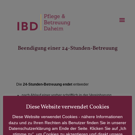
Beendigung einer 24-Stunden-Betreuung
Die
24-Stunden-Betreuung endet
entweder
nach Ablauf einer vorher schriftlich in der Vereinbarung
festgelegten Betreuungszeit
oder
Diese Website verwendet Cookies
am Tag des Ablebens der betreuungsbedürftigen Person
(ausgenommen anderslautender schriftlicher
Diese Website verwendet Cookies - nähere Informationen
Vereinbarungen)
oder
dazu und zu Ihren Rechten als Benutzer finden Sie in unserer
nach Kündigung des Autraggebers bei Einhaltung einer
Datenschutzerklärung am Ende der Seite. Klicken Sie auf „Ich
14-tägigen Frist
oder
stimme zu“, um Cookies zu akzeptieren und direkt unsere