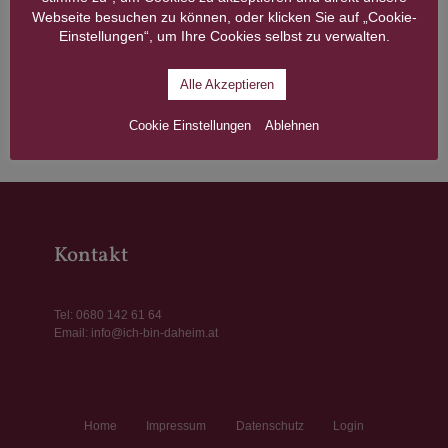
Webseite besuchen zu können, oder klicken Sie auf „Cookie-
nach Kündigung der Auftragnehmer bei Einhaltung einer
Einstellungen“, um Ihre Cookies selbst zu verwalten.
14-tägigen Frist (z.B. wenn Betreuungssituation für
Auftragnehmer nicht tragbar ist, bei Gefahr in Verzug o.ä.)
Alle Akzeptieren
Cookie Einstellungen
Ablehnen
Kontakt
Tel:
0680 142 61 64
Email:
info@ich-bin-daheim.at
Home
Impressum
Datenschutz
Login