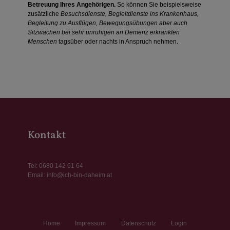
Betreuung Ihres Angehörigen.
So können Sie beispielsweise
zusätzliche
Besuchsdienste, Begleitdienste ins Krankenhaus,
Begleitung zu Ausflügen, Bewegungsübungen aber auch
Sitzwachen bei sehr unruhigen an Demenz erkrankten
Menschen
tagsüber oder nachts in Anspruch nehmen.
Kontakt
Tel:
0680 142 61 64
Email:
info@ich-bin-daheim.at
Home
Impressum
Datenschutz
Login