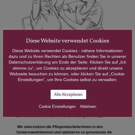
Diese Website verwendet Cookies
Diese Website verwendet Cookies - nähere Informationen
Wir besuchen und betreuen Sie auch
dazu und zu Ihren Rechten als Benutzer finden Sie in unserer
gerne im Seniorenwohnheim.
Datenschutzerklärung am Ende der Seite. Klicken Sie auf „Ich
stimme zu“, um Cookies zu akzeptieren und direkt unsere
Webseite besuchen zu können, oder klicken Sie auf „Cookie-
Wenn ein Umzug in ein Seniorenwohnheim notwendig wurde
Einstellungen“, um Ihre Cookies selbst zu verwalten.
bzw. künftig notwendig werden wird, sind wir auch hier
gerne für Sie da.
Alle Akzeptieren
In stationären Einrichtungen gibt es naturgemäß trotz aller
Anstrengungen und Bemühungen und hoher
Cookie Einstellungen
Ablehnen
Betreuungsqualität, vor allem hinsichtlich vorhandener
Zeitressourcen, Grenzen in der Betreuung und Pflege.
Wir unterstützen die PflegemitarbeiterInnen in den
Seniorenwohnheimen und optimieren so gemeinsam die